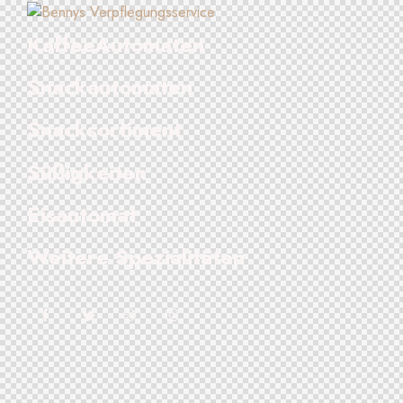
KaffeeAutomaten
Snackautomaten
Snacksortiment
Süßigkeiten
Eisautomat
Weitere Spezialitäten